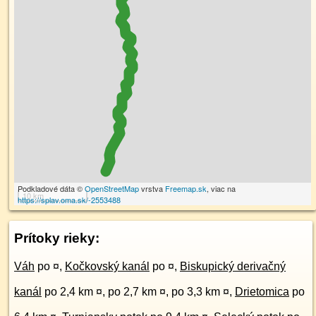
Podkladové dáta ©
OpenStreetMap
vrstva
Freemap.sk
, viac na
10 km
https://splav.oma.sk/-2553488
Prítoky rieky:
Váh
po ¤
,
Kočkovský kanál
po ¤
,
Biskupický derivačný
kanál
po 2,4 km ¤
,
po 2,7 km ¤
,
po 3,3 km ¤
,
Drietomica
po