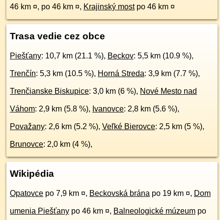
46 km ¤
,
po 46 km ¤
,
Krajinský most
po 46 km ¤
Trasa vedie cez obce
Piešťany
: 10,7 km (21.1 %),
Beckov
: 5,5 km (10.9 %),
Trenčín
: 5,3 km (10.5 %),
Horná Streda
: 3,9 km (7.7 %),
Trenčianske Biskupice
: 3,0 km (6 %),
Nové Mesto nad
Váhom
: 2,9 km (5.8 %),
Ivanovce
: 2,8 km (5.6 %),
Považany
: 2,6 km (5.2 %),
Veľké Bierovce
: 2,5 km (5 %),
Brunovce
: 2,0 km (4 %),
Wikipédia
Opatovce
po 7,9 km ¤
,
Beckovská brána
po 19 km ¤
,
Dom
umenia Piešťany
po 46 km ¤
,
Balneologické múzeum
po