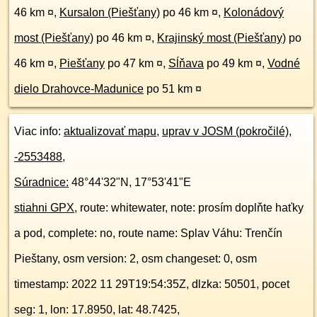
46 km ¤
,
Kursalon (Piešťany)
po 46 km ¤
,
Kolonádový
most (Piešťany)
po 46 km ¤
,
Krajinský most (Piešťany)
po
46 km ¤
,
Piešťany
po 47 km ¤
,
Sĺňava
po 49 km ¤
,
Vodné
dielo Drahovce-Madunice
po 51 km ¤
Viac info:
aktualizovať mapu
,
uprav v JOSM (pokročilé)
,
-2553488
,
Súradnice:
48°44'32"N
,
17°53'41"E
stiahni GPX
, route: whitewater, note: prosím doplňte haťky
a pod, complete: no, route name: Splav Váhu: Trenčín
Pieštany, osm version: 2, osm changeset: 0, osm
timestamp: 2022 11 29T19:54:35Z, dlzka: 50501, pocet
seg: 1, lon: 17.8950, lat: 48.7425,