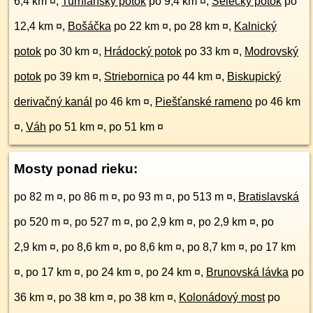
6,4 km ¤
,
Turniansky potok
po 9,4 km ¤
,
Selecký potok
po
12,4 km ¤
,
Bošáčka
po 22 km ¤
,
po 28 km ¤
,
Kalnický
potok
po 30 km ¤
,
Hrádocký potok
po 33 km ¤
,
Modrovský
potok
po 39 km ¤
,
Striebornica
po 44 km ¤
,
Biskupický
derivačný kanál
po 46 km ¤
,
Piešťanské rameno
po 46 km
¤
,
Váh
po 51 km ¤
,
po 51 km ¤
Mosty ponad rieku:
po 82 m ¤
,
po 86 m ¤
,
po 93 m ¤
,
po 513 m ¤
,
Bratislavská
po 520 m ¤
,
po 527 m ¤
,
po 2,9 km ¤
,
po 2,9 km ¤
,
po
2,9 km ¤
,
po 8,6 km ¤
,
po 8,6 km ¤
,
po 8,7 km ¤
,
po 17 km
¤
,
po 17 km ¤
,
po 24 km ¤
,
po 24 km ¤
,
Brunovská lávka
po
36 km ¤
,
po 38 km ¤
,
po 38 km ¤
,
Kolonádový most
po