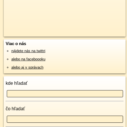
Viac o nás
nájdete nás na twittri
alebo na faceboooku
alebo aj v správach
kde hľadať
čo hľadať