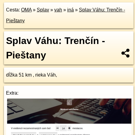
Cesta:
OMA
»
Splav
»
vah
»
iná
»
Splav Váhu: Trenčín -
Pieštany
Splav Váhu: Trenčín -
Pieštany
dĺžka 51 km , rieka Váh,
Extra: